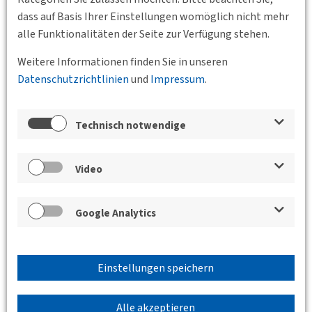
dass auf Basis Ihrer Einstellungen womöglich nicht mehr
alle Funktionalitäten der Seite zur Verfügung stehen.
Weitere Informationen finden Sie in unseren
Datenschutzrichtlinien
und
Impressum
.
Zurück
Technisch notwendige
Veranstaltungen der Bundesgeschäftsstelle,
der BVs und des Jungen Forums
Video
Zwei Jahre Deutschlandticket:
Empirische Befunde zum
Google Analytics
Mobilitätsverhalten und zur
gesellschaftlichen Legitimation von
Verkehrspolitik
Einstellungen speichern
30.09.2025 18:00 - 20:00
Garner Hotel
Alle akzeptieren