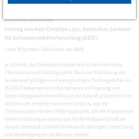
Handelshof - Am Hauptbahnhof 2, 45127 Essen
BV Rhein-Ruhr-Westfalen
Erstellt von
Axel Sindram
Vortrag von Herr Christian Lutz, Deutsches Zentrum
für Schienenverkehrsforschung (DZSF)
Liebe Mitglieder, liebe Gäste des WVV,
ja, stimmt, das Deutschlandticket war schon mehrmals
Thema in unserer Vortragsreihe. Noch vor Einführung des
bundesweit gültigen und preisgünstigen Tarifangebotes im
Mai 2023 bekamen wir Informationen zu Ursprung und
Entwicklung sowie einen Blick in die Zukunft präsentiert. Im
letzten Jahr erhielten wir einen Einblick, was die
Tarifrevolution für den ÖPNV insgesamt, d.h. die Anbieter von
Verkehrsleistungen ebenso wie für die Volkswirtschaft als
Ganzes bedeutet und welche Herausforderungen Umsetzung
und Verstetigung an die Akteure stellen.