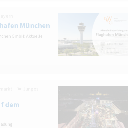
bayern
ghafen München
nchen GmbH: Aktuelle
smarkt
Junges
uf dem
ladung