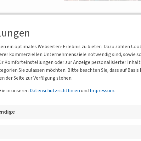
llungen
n ein optimales Webseiten-Erlebnis zu bieten. Dazu zählen Cookie
serer kommerziellen Unternehmensziele notwendig sind, sowie solc
25, 70174 Stuttgart
BV Württemberg e.V.
r Komforteinstellungen oder zur Anzeige personalisierter Inhal
etektieren
egorien Sie zulassen möchten. Bitte beachten Sie, dass auf Basi
en der Seite zur Verfügung stehen.
 Kürze!
Sie in unseren
Datenschutzrichtlinien
und
Impressum
.
endige
GbR Vordere Cramergasse 11 90478 Nürnberg
BV