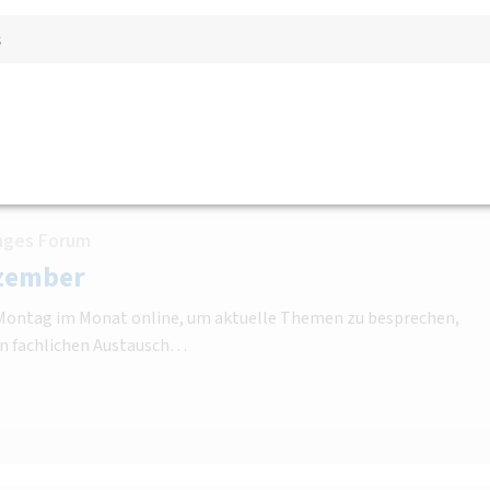
erkehr und Landschaft
s
nges Forum
zember
n Montag im Monat online, um aktuelle Themen zu besprechen,
n fachlichen Austausch…