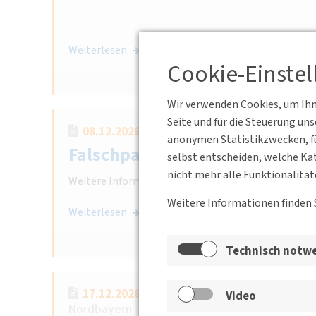
Weiterlesen
Cookie-Einste
Wir verwenden Cookies, um Ihne
Seite und für die Steuerung un
08.12.2026 17:30 - 19:00
Kronenstraße 
anonymen Statistikzwecken, fü
Falschparker automatisiert d
selbst entscheiden, welche Kat
nicht mehr alle Funktionalität
Weitere Informationen zur Veranstaltung folgen in
Weitere Informationen finden 
Weiterlesen
Technisch notw
17.12.2026 17:30 - 19:00
WGF Nürnberg 
Video
Nordbayern