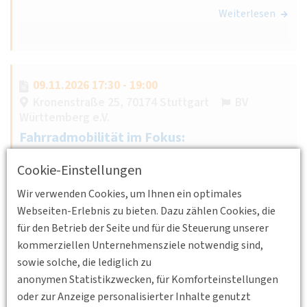
Weiterlesen
09.11.2026 17:30 - 19:00
Kronenstraße 25, 70174 Stuttgart
BV
Württemberg e.V.
Fahrradmobilität im Fokus:
Einflussfaktoren, Nutzungsmuster und
Cookie-Einstellungen
Potenziale für die Verkehrswende
Wir verwenden Cookies, um Ihnen ein optimales
Prof. Dr. Claudia Hille, Professorin für Radverkehr an der
Webseiten-Erlebnis zu bieten. Dazu zählen Cookies, die
Hochschule Karlsruhe, geht auf die verkehrlichen Effekte
für den Betrieb der Seite und für die Steuerung unserer
des Radverkehrs ein.
kommerziellen Unternehmensziele notwendig sind,
Weiterlesen
sowie solche, die lediglich zu
anonymen Statistikzwecken, für Komforteinstellungen
oder zur Anzeige personalisierter Inhalte genutzt