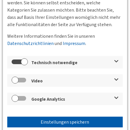
werden. Sie können selbst entscheiden, welche
16.11.2026 17:00 - 18:00
Kategorien Sie zulassen möchten. Bitte beachten Sie,
Online
Junges Forum
dass auf Basis Ihrer Einstellungen womöglich nicht mehr
Fachgruppe Junges Forum November
alle Funktionalitäten der Seite zur Verfügung stehen.
Das Junge Forum der DVWG trifft sich jeden dritten
Weitere Informationen finden Sie in unseren
Montag im Monat online, um aktuelle Themen zu
Datenschutzrichtlinien
und
Impressum
.
besprechen, gemeinsame Veranstaltungen zu planen und
um den fachlichen Austausch…
Technisch notwendige
Weiterlesen
Video
Google Analytics
Einstellungen speichern