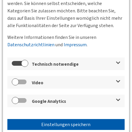
werden. Sie können selbst entscheiden, welche
16.11.2026 17:00 - 18:00
Kategorien Sie zulassen möchten. Bitte beachten Sie,
Online
Junges Forum
dass auf Basis Ihrer Einstellungen womöglich nicht mehr
Fachgruppe Junges Forum November
alle Funktionalitäten der Seite zur Verfügung stehen.
Das Junge Forum der DVWG trifft sich jeden dritten
Weitere Informationen finden Sie in unseren
Montag im Monat online, um aktuelle Themen zu
Datenschutzrichtlinien
und
Impressum
.
besprechen, gemeinsame Veranstaltungen zu planen und
um den fachlichen Austausch…
Technisch notwendige
Weiterlesen
Video
Google Analytics
Einstellungen speichern