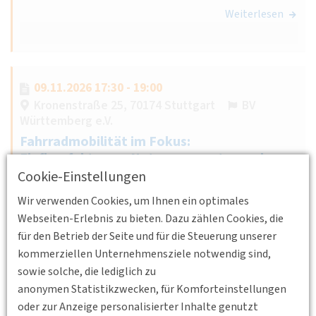
Weiterlesen
09.11.2026 17:30 - 19:00
Kronenstraße 25, 70174 Stuttgart
BV
Württemberg e.V.
Fahrradmobilität im Fokus:
Einflussfaktoren, Nutzungsmuster und
Potenziale für die Verkehrswende
Cookie-Einstellungen
Prof. Dr. Claudia Hille, Professorin für Radverkehr an der
Wir verwenden Cookies, um Ihnen ein optimales
Hochschule Karlsruhe, geht auf die verkehrlichen Effekte
Webseiten-Erlebnis zu bieten. Dazu zählen Cookies, die
des Radverkehrs ein.
für den Betrieb der Seite und für die Steuerung unserer
kommerziellen Unternehmensziele notwendig sind,
Weiterlesen
sowie solche, die lediglich zu
anonymen Statistikzwecken, für Komforteinstellungen
oder zur Anzeige personalisierter Inhalte genutzt