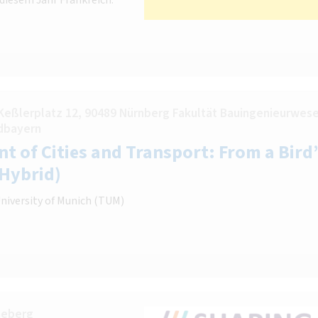
Keßlerplatz 12, 90489 Nürnberg Fakultät Bauingenieurwese
dbayern
t of Cities and Transport: From a Bird’
(Hybrid)
University of Munich (TUM)
neberg