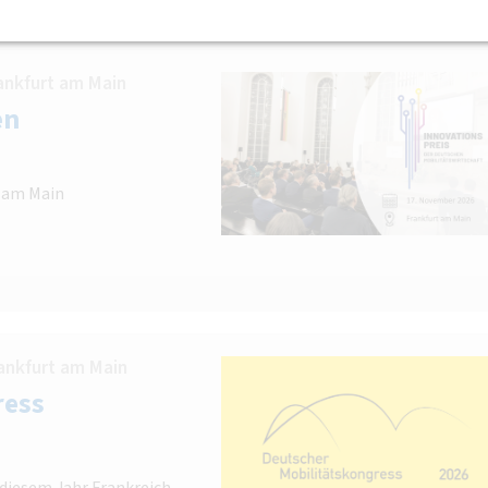
ankfurt am Main
en
t am Main
ankfurt am Main
ress
 diesem Jahr Frankreich.