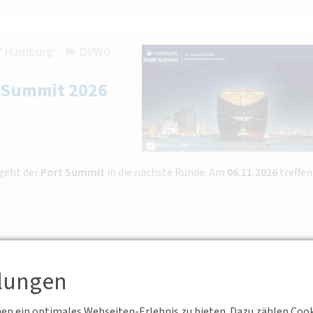
57 Hamburg
DVWG
t Summit 2026
geht der
Port Summit
in die nächste Runde. Am
06.11.2026
treffen
llungen
25, 70174 Stuttgart
BV Württemberg e.V.
n ein optimales Webseiten-Erlebnis zu bieten. Dazu zählen Cookie