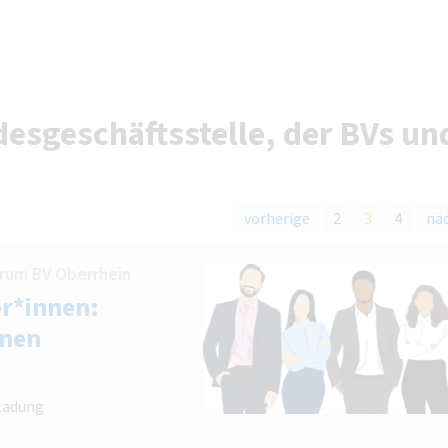
esgeschäftsstelle, der BVs un
vorherige
2
3
4
nä
rum BV Oberrhein
r*innen:
nnen
ladung