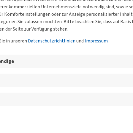
influssfaktoren, Nutzungsmuster und
serer kommerziellen Unternehmensziele notwendig sind, sowie solc
ende
r Komforteinstellungen oder zur Anzeige personalisierter Inhal
egorien Sie zulassen möchten. Bitte beachten Sie, dass auf Basi
an der Hochschule Karlsruhe, geht auf die verkehrlichen Effekte des
en der Seite zur Verfügung stehen.
Sie in unseren
Datenschutzrichtlinien
und
Impressum
.
endige
nges Forum
ovember
s
n Montag im Monat online, um aktuelle Themen zu besprechen,
n fachlichen Austausch…