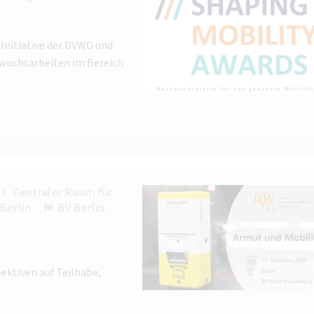
Initiative der DVWG und
wuchsarbeiten im Bereich
. Zentraler Raum für
Berlin
BV Berlin-
ektiven auf Teilhabe,