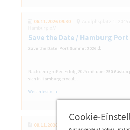
06.11.2026 09:30
Adolphsplatz 1, 204
Hamburg e.V.
Save the Date / Hamburg Por
Save the Date: Port Summit 2026 ⚓️
Nach dem großen Erfolg 2025 mit über
250 Gästen
sich in
Hamburg
erneut…
Weiterlesen
Cookie-Einste
09.11.2026 17:30 - 19:00
Kronenstraße 
Wir verwenden Cookies, um Ihne