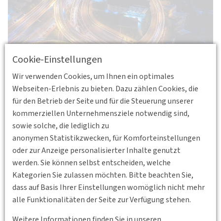
Cookie-Einstellungen
Wir verwenden Cookies, um Ihnen ein optimales
Webseiten-Erlebnis zu bieten. Dazu zählen Cookies, die
für den Betrieb der Seite und für die Steuerung unserer
Vorträge von Saskia Brandstäter, NVV und Benjamin
kommerziellen Unternehmensziele notwendig sind,
Federmann, UAS Frankfurt. Zugangsdaten können bei Dr.-Ing.
sowie solche, die lediglich zu
Melanie Herget, (m.herget@uni-kassel.de) erfragt werden.
anonymen Statistikzwecken, für Komforteinstellungen
oder zur Anzeige personalisierter Inhalte genutzt
Weitere Vorträge der Reihe können der
PDF
anbei
werden. Sie können selbst entscheiden, welche
entnommen werden.
Kategorien Sie zulassen möchten. Bitte beachten Sie,
dass auf Basis Ihrer Einstellungen womöglich nicht mehr
Downloads
alle Funktionalitäten der Seite zur Verfügung stehen.
Poster_Folie_LV-Nachhaltig-GV_final.pdf
389 KB
Weitere Informationen finden Sie in unseren