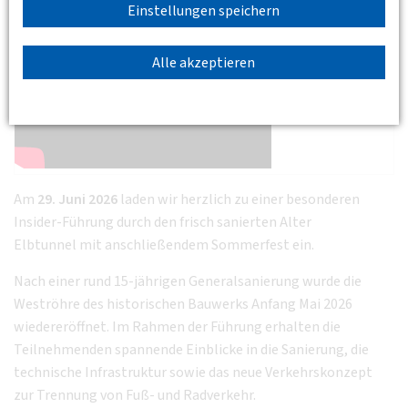
Einstellungen speichern
Alle akzeptieren
Am
29. Juni 2026
laden wir herzlich zu einer besonderen
Insider-Führung durch den frisch sanierten Alter
Elbtunnel mit anschließendem Sommerfest ein.
Nach einer rund 15-jährigen Generalsanierung wurde die
Weströhre des historischen Bauwerks Anfang Mai 2026
wiedereröffnet. Im Rahmen der Führung erhalten die
Teilnehmenden spannende Einblicke in die Sanierung, die
technische Infrastruktur sowie das neue Verkehrskonzept
zur Trennung von Fuß- und Radverkehr.