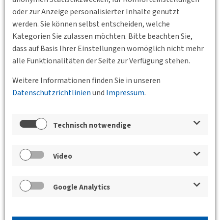
oder zur Anzeige personalisierter Inhalte genutzt
werden. Sie können selbst entscheiden, welche
Kategorien Sie zulassen möchten. Bitte beachten Sie,
dass auf Basis Ihrer Einstellungen womöglich nicht mehr
alle Funktionalitäten der Seite zur Verfügung stehen.
Weitere Informationen finden Sie in unseren
Datenschutzrichtlinien
und
Impressum
.
Zurück
Technisch notwendige
Veranstaltungen der Bundesgeschäftsstelle,
der BVs und des Jungen Forums
Video
Insider-Führung St.-Pauli-Elbtunnel &
Sommerfest
Google Analytics
29.06.2026 16:25
Bei den Sankt Pauli-
Landungsbrücken, 20359 Hamburg
DVWG
Hamburg e.V.