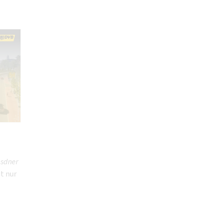
sdner
t nur