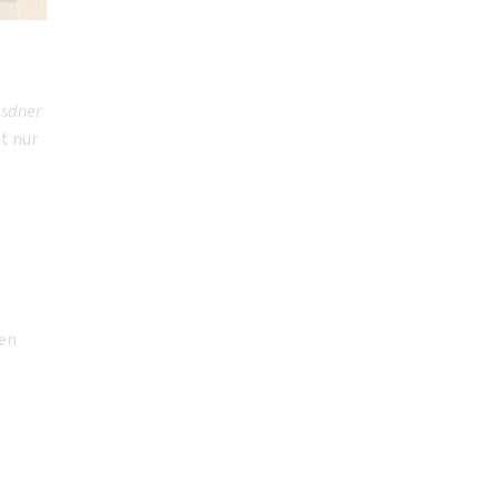
sdner
t nur
den