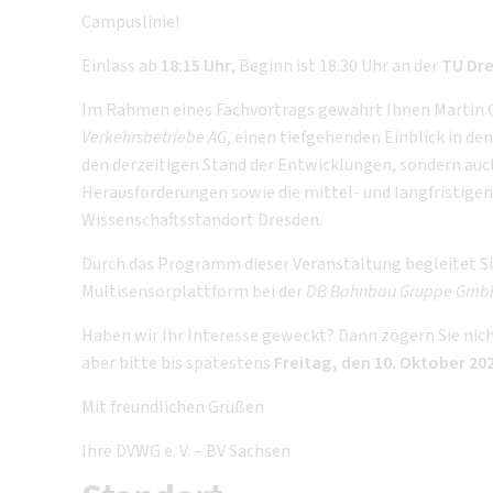
Campuslinie!
Einlass ab
18:15 Uhr
, Beginn ist
18.30 Uhr an der
TU Dr
Im Rahmen eines Fachvortrags gewährt Ihnen Martin G
Verkehrsbetriebe AG
, einen tiefgehenden Einblick in de
den derzeitigen Stand der Entwicklungen, sondern auc
Herausforderungen sowie die mittel- und langfristigen
Wissenschaftsstandort Dresden.
Durch das Programm dieser Veranstaltung begleitet Sie 
Multisensorplattform bei der
DB Bahnbau Gruppe Gmb
Haben wir Ihr Interesse geweckt? Dann zögern Sie nic
aber bitte bis spätestens
Freitag, den 10. Oktober 20
Mit freundlichen Grüßen
Ihre DVWG e. V. – BV Sachsen