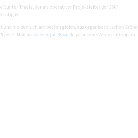
Gunter Thiele, der als operativer Projektleiter der 360°
H
tätig ist.
ht und melden sich am besten gleich, aus organisatorischen Grün
25
per E-Mail an
sachsen(at)dvwg.de
zu unserer Veranstaltung an.