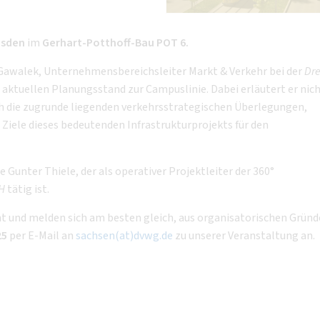
esden
im
Gerhart-Potthoff-Bau POT 6.
awalek, Unternehmensbereichsleiter Markt & Verkehr bei der
Dre
n aktuellen Planungsstand zur Campuslinie. Dabei erläutert er nich
h die zugrunde liegenden verkehrsstrategischen Überlegungen,
 Ziele dieses bedeutenden Infrastrukturprojekts für den
Gunter Thiele, der als operativer Projektleiter der 360°
H
tätig ist.
ht und melden sich am besten gleich, aus organisatorischen Grün
25
per E-Mail an
sachsen(at)dvwg.de
zu unserer Veranstaltung an.