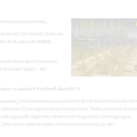
ehrte Damen und Herren,
kt durch! Der Herbst steht vor
bten Vortragsreihe
DVWG-
nende Reise durch Dresdens
m Dresdner Süden – die
esden
im
Gerhart-Potthoff-Bau POT 6.
awalek, Unternehmensbereichsleiter Markt & Verkehr bei der
Dre
n aktuellen Planungsstand zur Campuslinie. Dabei erläutert er nich
h die zugrunde liegenden verkehrsstrategischen Überlegungen,
 Ziele dieses bedeutenden Infrastrukturprojekts für den