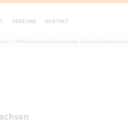
FT
ÜBER UNS
KONTAKT
nder
DVWG Impulse!: Die Campuslinie - Eine neue Stadtbahn i
Sachsen