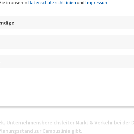
Sie in unseren
Datenschutzrichtlinien
und
Impressum
.
endige
esgeschäftsstelle, der BVs un
s
ampuslinie - Eine neue
er Süden
tr- 1-3, 01069 Dresden
BV Sachsen
ek, Unternehmensbereichsleiter Markt & Verkehr bei der 
Planungsstand zur Campuslinie gibt.