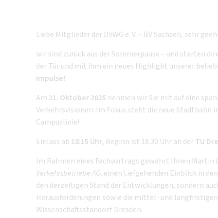
Liebe Mitglieder der DVWG e. V. – BV Sachsen, sehr ge
wir sind zurück aus der Sommerpause – und starten dire
der Tür und mit ihm ein neues Highlight unserer belie
Impulse!
Am
21. Oktober 2025
nehmen wir Sie mit auf eine span
Verkehrsvisionen: Im Fokus steht die neue Stadtbahn i
Campuslinie!
Einlass ab
18:15 Uhr
, Beginn ist
18.30 Uhr an der
TU Dr
Im Rahmen eines Fachvortrags gewährt Ihnen Martin G
Verkehrsbetriebe AG
, einen tiefgehenden Einblick in de
den derzeitigen Stand der Entwicklungen, sondern auc
Herausforderungen sowie die mittel- und langfristigen
Wissenschaftsstandort Dresden.