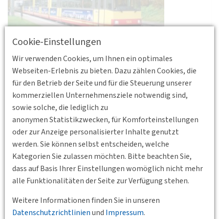
Cookie-Einstellungen
Wir verwenden Cookies, um Ihnen ein optimales
Das Junge Forum der DVWG Sachsen lädt ein zu einem
Webseiten-Erlebnis zu bieten. Dazu zählen Cookies, die
Fachvortrag zur Stadtbahn in Karlsruhe. Dazu haben wir
für den Betrieb der Seite und für die Steuerung unserer
Jochen Allgeier (Verkehrsbetriebe Karlsruhe) als Referent
kommerziellen Unternehmensziele notwendig sind,
gewinnen können. In seinem Vortrag wird er den Bogen von
sowie solche, die lediglich zu
der ersten Idee des Karlsruher Modells über die Entwicklung
anonymen Statistikzwecken, für Komforteinstellungen
und Implementierung, den derzeitigen Stand bis zu einem
oder zur Anzeige personalisierter Inhalte genutzt
Ausblick in die Zukunft spannen. Auf die Besonderheiten des
werden. Sie können selbst entscheiden, welche
Systems und die Vorbildwirkung für die Regionalstadtbahnen
Kategorien Sie zulassen möchten. Bitte beachten Sie,
in Kassel, Saarbrücken und Chemnitz wird dabei ebenfalls
dass auf Basis Ihrer Einstellungen womöglich nicht mehr
eingegangen. Abgerundet wird der Vortrag durch
alle Funktionalitäten der Seite zur Verfügung stehen.
Impressionen aus der Region Karlsruhe.
Weitere Informationen finden Sie in unseren
Interessierte Zuhörer sind dazu herzlich eingeladen!
Datenschutzrichtlinien
und
Impressum
.