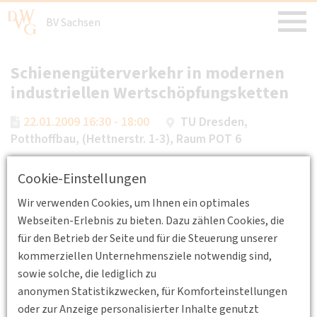
BV Sachsen
Schienengüterverkehr in modernen
industriellen Wertschöpfungsketten
22.01.2009 16:30 - 18:00
TU Dresden,
Potthoffbau, (Hettnerstr. 1-3), Raum POT 6
Schienenverkehr
Güterverkehr und Logistik
Cookie-Einstellungen
Erstellt von
Gunter Thiele
Referent: Prof. König (TU Dresden)
Wir verwenden Cookies, um Ihnen ein optimales
Webseiten-Erlebnis zu bieten. Dazu zählen Cookies, die
Für Rückfragen: Gunter Thiele, Tel.: 0351 - 463 367 66,
für den Betrieb der Seite und für die Steuerung unserer
geschaeftsfuehrung(at)sachsen.dvwg.de
kommerziellen Unternehmensziele notwendig sind,
sowie solche, die lediglich zu
anonymen Statistikzwecken, für Komforteinstellungen
Standort
oder zur Anzeige personalisierter Inhalte genutzt