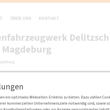
FT
ÜBER UNS
KONTAKT
nenfahrzeugwerk Delitzsc
z Magdeburg
agdeburg
llungen
n ein optimales Webseiten-Erlebnis zu bieten. Dazu zählen Cookie
serer kommerziellen Unternehmensziele notwendig sind, sowie solc
r Komforteinstellungen oder zur Anzeige personalisierter Inhal