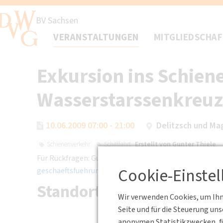
BV Sachsen
VERANSTALTUNGEN
MITGLIEDSCHA
Exkursion ins Schie
Wasserstarssenkreu
10.06.2009 07:00 - 21:00
Delitzsch und M
Erstellt von
Gunter Thiele
Schienenverkehr
Schifffahrt
Für Rückfragen: Gunter Thiele, Tel.: 0351 - 463 367 66,
Cookie-Einste
geschaeftsfuehrung(at)sachsen.dvwg.de
Standort
Wir verwenden Cookies, um Ihne
Seite und für die Steuerung un
anonymen Statistikzwecken, fü