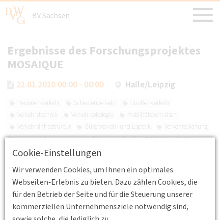
BV Sachsen
Ergebnisse des Forschungsprojektes
MOSAIQUE
21.01.2010 00:00 - 00:00
Halle/Leipzig
Personenverkehr
Schienenverkehr
Straßenverkehr
Verkehrstechnik
Verkehrsökologie
Mobilitätsverhalten
Verkehrsinfrastruktur
Güterverkehr und Logistik
Verkehrsplanung
Kooperationsveranstaltung mit der DVWG e.V. BV
Cookie-Einstellungen
Sachsen-Anhalt
Wir verwenden Cookies, um Ihnen ein optimales
Referent: Herr Dr. W. Meier, Geschäftsführer Mitteldeutscher
Webseiten-Erlebnis zu bieten. Dazu zählen Cookies, die
Verkehrsverbund (MDV)
für den Betrieb der Seite und für die Steuerung unserer
kommerziellen Unternehmensziele notwendig sind,
sowie solche, die lediglich zu