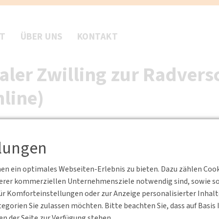
FT
ÜBER UNS
KONTAKT
aler Zwilling zur Radvers
line)
achsen
llungen
ein aktuelles Forschungsprojekt an der TU Dresden
n ein optimales Webseiten-Erlebnis zu bieten. Dazu zählen Cookie
serer kommerziellen Unternehmensziele notwendig sind, sowie solc
r Komforteinstellungen oder zur Anzeige personalisierter Inhal
 2024 ab 17.30 Uhr
im Rahmen der
DVWG Impulse!
ein Online-
egorien Sie zulassen möchten. Bitte beachten Sie, dass auf Basi
Ruscher von der TU Dresden zum Thema
„Digitaler Zwilling zur
en der Seite zur Verfügung stehen.