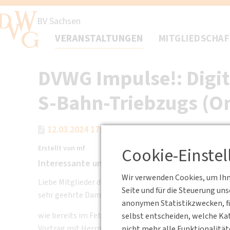
BV Sachsen
VERANSTALTUNGEN
MITGLIEDSCHA
DVWG Impulse!: Digit
S-Bahn-Triebzugs (On
12.03.2024 17:30 - 19:00
Online
BV S
Erstellt von
mf
Cookie-Einste
Interessante und aufschlussreiche Einblicke in 
Wir verwenden Cookies, um Ihne
Liebe Mitglieder der DVWG e. V. – BV Sachsen,
Seite und für die Steuerung un
sehr geehrte Damen und Herren,
anonymen Statistikzwecken, fü
wie bereits im Februar angekündigt, findet am
12. März
selbst entscheiden, welche Kat
Vortrag mit Herrn Tobias Bregulla und Herrn Martin 
nicht mehr alle Funktionalität