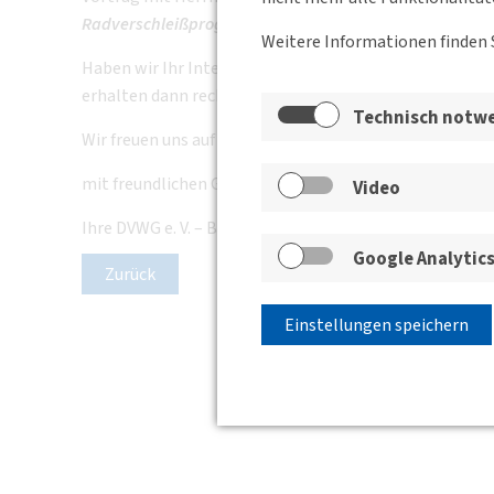
Radverschleißprognose eines S-Bahn-Triebzugs“
statt.
Weitere Informationen finden 
Haben wir Ihr Interesse geweckt? Dann senden Sie einf
erhalten dann rechtzeitig per E-Mail den Zugangslink.
Technisch notw
Wir freuen uns auf Ihre Teilnahme und verbleiben
mit freundlichen Grüßen
Video
Ihre DVWG e. V. – BV Sachsen
Google Analytic
Zurück
Einstellungen speichern