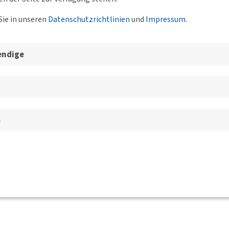
Sie in unseren
Datenschutzrichtlinien
und
Impressum
.
ach eine kurze Mail an
sachsen(at)dvwg.de
. Alle Teilnehmer
endige
s