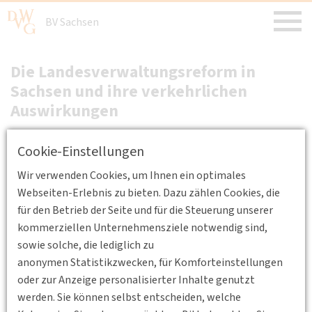
BV Sachsen
Die Landesverwaltungsreform in
Sachsen und ihre verkehrlichen
Auswirkungen
18.09.2008 17:00 - 19:00
Kulturrathaus Dresden,
Cookie-Einstellungen
Königstraße 15, 01097 Dresden
Wir verwenden Cookies, um Ihnen ein optimales
Erstellt von
Tim Schicke
Verkehrsplanung
Verkehrspolitik
Webseiten-Erlebnis zu bieten. Dazu zählen Cookies, die
Herr MinDg. Dr. Bernd Rohde (Sächsisches Ministerium
für den Betrieb der Seite und für die Steuerung unserer
für Wirtschaft und Arbeit)
kommerziellen Unternehmensziele notwendig sind,
sowie solche, die lediglich zu
Standort
anonymen Statistikzwecken, für Komforteinstellungen
oder zur Anzeige personalisierter Inhalte genutzt
werden. Sie können selbst entscheiden, welche