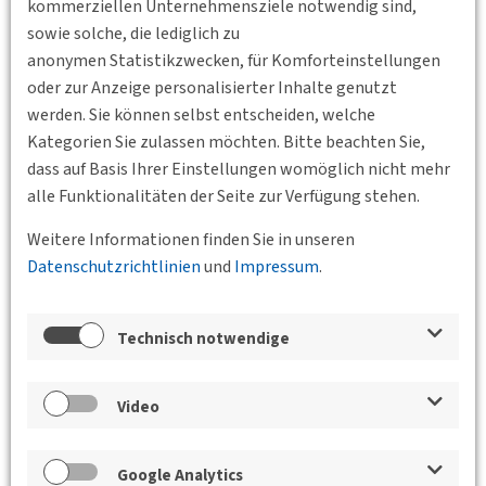
Gerhart-Potthoff-Bau (POT 6) der TU Dresden bei unserer
kommerziellen Unternehmensziele notwendig sind,
Veranstaltungsreihe
DVWG Impulse!
um die Frage, ob die
sowie solche, die lediglich zu
Verkehrswende in der neuen digitalen Welt gelingen kann.
anonymen Statistikzwecken, für Komforteinstellungen
Unsere drei Referenten, Falk Golde und Jürgen Tatan von der
oder zur Anzeige personalisierter Inhalte genutzt
DB InfraGO AG
sowie Ferdinand Märtens von der
ISB
werden. Sie können selbst entscheiden, welche
Ingenieurgesellschaft für Sicherungstechnik und Bau mbH
Kategorien Sie zulassen möchten. Bitte beachten Sie,
werden in Ihren Impulsvorträgen die Frage aus
dass auf Basis Ihrer Einstellungen womöglich nicht mehr
unterschiedlichen Sichtweisen beleuchten und sich in der
alle Funktionalitäten der Seite zur Verfügung stehen.
anschließenden Podiumsdiskussion Ihren Fragen stellen.
Weitere Informationen finden Sie in unseren
Durch die Veranstaltung führt Sie Stefan May von
ISB
Datenschutzrichtlinien
und
Impressum
.
Ingenieurgesellschaft für Sicherungstechnik und Bau mbH.
Weitere Informationen entnehmen Sie bitte dem
Technisch notwendige
Programm
.
Haben wir Ihr Interesse geweckt? Dann melden Sie sich
Video
einfach per Mail an
sachsen(at)dvwg.de
. Aus
organisatorischen Gründen sind wir Ihnen für eine
verbindliche Anmeldung bis
Mittwoch, den 17 April 2024
sehr
Google Analytics