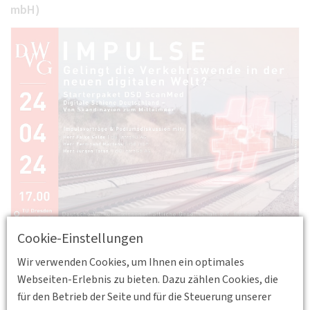
mbH)
Cookie-Einstellungen
Liebe Mitglieder der DVWG e. V. – BV Sachsen,
Wir verwenden Cookies, um Ihnen ein optimales
sehr geehrte Damen und Herren,
Webseiten-Erlebnis zu bieten. Dazu zählen Cookies, die
Im Anschluss an unsere Mitgliederversammlung geht es im
für den Betrieb der Seite und für die Steuerung unserer