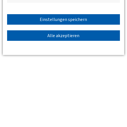
dankbar.
Wir freuen uns auf Ihre Teilnahme und verbleiben
Einstellungen speichern
mit freundlichen Grüßen
Alle akzeptieren
Ihre DVWG e.V. - BV Sachsen
Standort