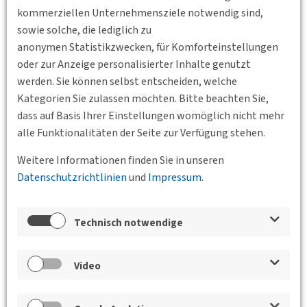
werden wir im Rahmen eines Vortrages die Höhepunkte der
kommerziellen Unternehmensziele notwendig sind,
letzten 20 Jahre unserer Bezirksvereinigung Revue passieren
sowie solche, die lediglich zu
und Erinnerungen aufleben lassen.
anonymen Statistikzwecken, für Komforteinstellungen
oder zur Anzeige personalisierter Inhalte genutzt
Zur besseren Planung der Veranstaltung bitten wir Sie um
werden. Sie können selbst entscheiden, welche
eine kurze telefonische Rückmeldung (0351 – 463 367 66)
Kategorien Sie zulassen möchten. Bitte beachten Sie,
bzw. per E-Mail an geschaeftsfuehrung@sachsen.dvwg.de.
dass auf Basis Ihrer Einstellungen womöglich nicht mehr
Standort
alle Funktionalitäten der Seite zur Verfügung stehen.
Weitere Informationen finden Sie in unseren
Datenschutzrichtlinien
und
Impressum
.
Technisch notwendige
Video