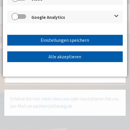
Aktuelle und vergangene Veranstaltungen der BV
Google Analytics
Sachsen:
16.06.2026 18:00 - 16.06.2026 20:00
Einstellungen speichern
DVWG BV Sachsen
DVWG Netzwerkgespräch: Was macht eigentlich ein
Alle akzeptieren
Verkehrspolitiker?
Weiterlesen
Erfahre Sie hier
mehr über uns
oder kontatieren Sie uns
per Mail an
sachsen(at)dvwg.de