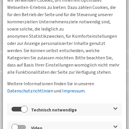
Wir verwenden Cookies, um Ihnen ein optimales
Webseiten-Erlebnis zu bieten. Dazu zählen Cookies, die
für den Betrieb der Seite und für die Steuerung unserer
kommerziellen Unternehmensziele notwendig sind,
sowie solche, die lediglich zu
anonymen Statistikzwecken, für Komforteinstellungen
oder zur Anzeige personalisierter Inhalte genutzt
werden. Sie können selbst entscheiden, welche
Kategorien Sie zulassen möchten. Bitte beachten Sie,
dass auf Basis Ihrer Einstellungen womöglich nicht mehr
alle Funktionalitäten der Seite zur Verfügung stehen.
Wir vernetzen Verkehrsexpertinnen und -
Weitere Informationen finden Sie in unseren
experten
Datenschutzrichtlinien
und
Impressum
.
in Sachsen, Deutschland und Europa
Die DVWG Sachsen steht für spannende
Technisch notwendige
Netzwerkevents, interessante Exkursionen und ein
großen Netzwerk aus Wissenschaft und Praxis.
Video